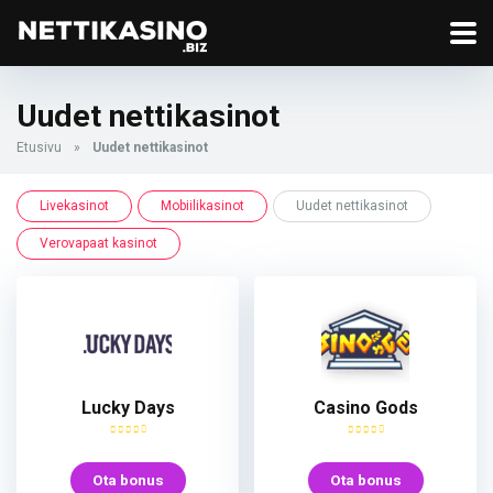
Uudet nettikasinot
Etusivu
»
Uudet nettikasinot
Livekasinot
Mobiilikasinot
Uudet nettikasinot
Verovapaat kasinot
Lucky Days
Casino Gods
Ota bonus
Ota bonus