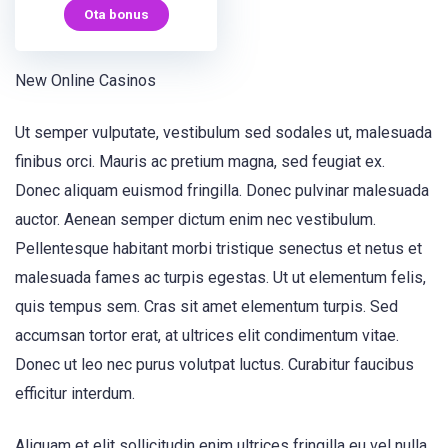
Ota bonus
New Online Casinos
Ut semper vulputate, vestibulum sed sodales ut, malesuada
finibus orci. Mauris ac pretium magna, sed feugiat ex.
Donec aliquam euismod fringilla. Donec pulvinar malesuada
auctor. Aenean semper dictum enim nec vestibulum.
Pellentesque habitant morbi tristique senectus et netus et
malesuada fames ac turpis egestas. Ut ut elementum felis,
quis tempus sem. Cras sit amet elementum turpis. Sed
accumsan tortor erat, at ultrices elit condimentum vitae.
Donec ut leo nec purus volutpat luctus. Curabitur faucibus
efficitur interdum.
Aliquam et elit sollicitudin enim ultrices fringilla eu vel nulla.