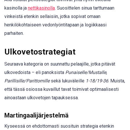
kasinolla ja
nettikasinolla
. Suosittelen sinua tarttumaan
vinkeistä etenkin sellaisiin, jotka sopivat omaan
henkilökohtaiseen vedonlyöntitapaan ja logiikkaasi
parhaiten.
Ulkovetostrategiat
Seuraava kategoria on suunnattu pelaajille, jotka pitävät
ulkovedoista – eli panoksista
Punaiselle/Mustalle
,
Parillisille/Parittomille
sekä lukuväleille
1-18/19-36
. Muista,
että tässä osiossa kuvaillut tavat toimivat optimaalisesti
ainoastaan ulkovetojen tapauksessa.
Martingaalijärjestelmä
Kyseessä on ehdottomasti suosituin strategia etenkin