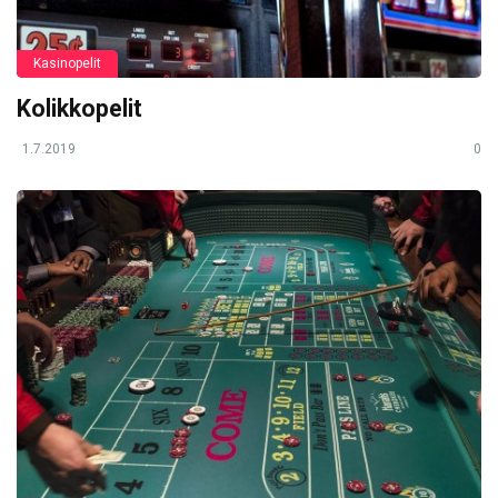
Kasinopelit
Kolikkopelit
1.7.2019
0