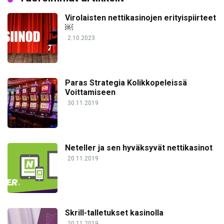
Virolaisten nettikasinojen erityispiirteet
￼
2.10.2023
Paras Strategia Kolikkopeleissä
Voittamiseen
30.11.2019
Neteller ja sen hyväksyvät nettikasinot
20.11.2019
Skrill-talletukset kasinolla
20.11.2019