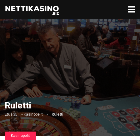
Ruletti
Etusivu
»
Kasinopelit
»
Ruletti
Kasinopelit