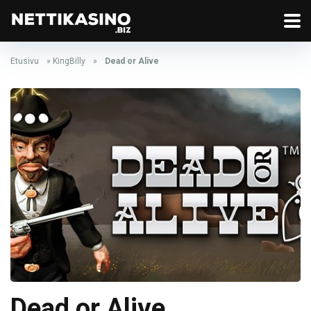
Etusivu
»
KingBilly
»
Dead or Alive
Dead or Alive