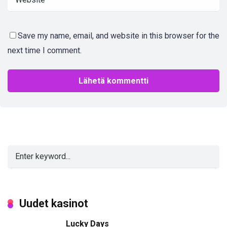
Save my name, email, and website in this browser for the
next time I comment.
Uudet kasinot
Lucky Days