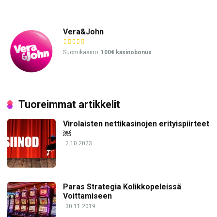
Vera&John
Suomikasino:
100€ kasinobonus
Tuoreimmat artikkelit
Virolaisten nettikasinojen erityispiirteet
￼
2.10.2023
Paras Strategia Kolikkopeleissä
Voittamiseen
30.11.2019