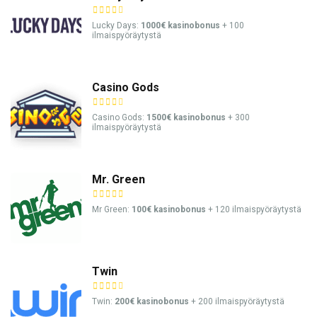
Lucky Days:
1000€ kasinobonus
+ 100
ilmaispyöräytystä
Casino Gods
Casino Gods:
1500€ kasinobonus
+ 300
ilmaispyöräytystä
Mr. Green
Mr Green:
100€ kasinobonus
+ 120 ilmaispyöräytystä
Twin
Twin:
200€ kasinobonus
+ 200 ilmaispyöräytystä