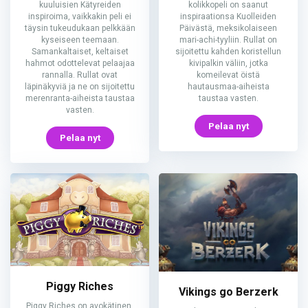
kolikkopeli on saanut
kuuluisien Kätyreiden
inspiraationsa Kuolleiden
inspiroima, vaikkakin peli ei
Päivästä, meksikolaiseen
täysin tukeudukaan pelkkään
mari-achi-tyyliin. Rullat on
kyseiseen teemaan.
sijoitettu kahden koristellun
Samankaltaiset, keltaiset
kivipalkin väliin, jotka
hahmot odottelevat pelaajaa
komeilevat öistä
rannalla. Rullat ovat
hautausmaa-aiheista
läpinäkyviä ja ne on sijoitettu
taustaa vasten.
merenranta-aiheista taustaa
vasten.
Pelaa nyt
Pelaa nyt
Piggy Riches
Vikings go Berzerk
Piggy Riches on avokätinen,