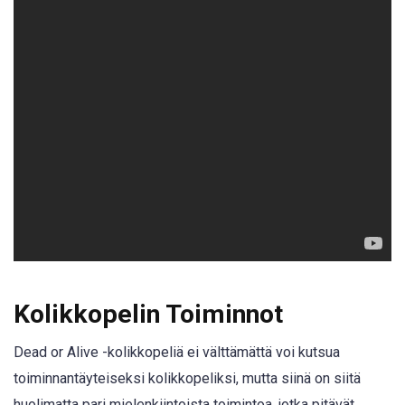
Kolikkopelin Toiminnot
Dead or Alive -kolikkopeliä ei välttämättä voi kutsua
toiminnantäyteiseksi kolikkopeliksi, mutta siinä on siitä
huolimatta pari mielenkiintoista toimintoa, jotka pitävät